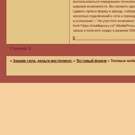
воспользоваться передовыми технолог
широкие возможности. Вы сможете одн
сдавать прокси ферму в аренду, собир
несколько подключений к сети и период
и успешным! ✅ Не упустите возможност
href="https://mobileproxy.ru/">MobileP
заказа и получите скидку в размере 500
0
Страница:
1
»
Знание сила, деньги инструмент.
»
Тестовый форум
»
Топовые моби