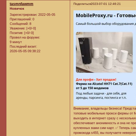
tasmnfawmm
Поделиться
2023-07-01 12:46:21
Новичок
Зарегистрирован
: 2022-05-05
Приглашений:
0
Сообщений:
8
Уважение:
[+0/-0]
Позитив:
[+0/-0]
Провел на форуме:
9 минут
Последний визит:
2026-05-05 09:38:22
Внимание, владельцы бизнеса! Предста
топовые мобильные прокси фермы от Mo
выходить в интернет сразу с нескольки
обеспечивает анонимность и она не пр
купленных вами сим-карт. ✅ Теперь сам
промокода s455, вы получаете невероя